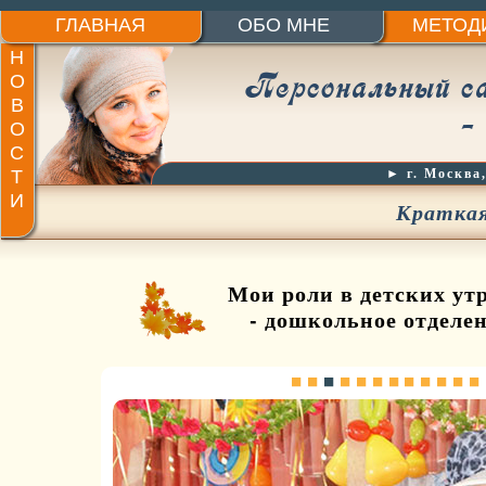
ГЛАВНАЯ
ОБО МНЕ
МЕТОД
Н
Персональный са
О
В
- 
О
С
Т
► г. Москва
И
Краткая
Мои роли в детских ут
- дошкольное отдел











